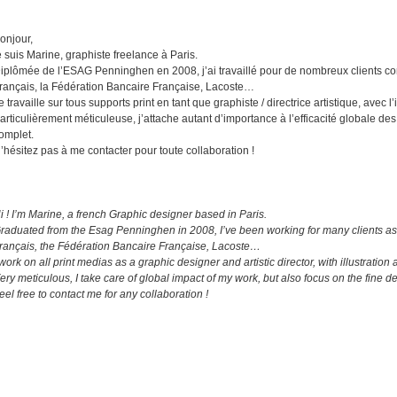
onjour,
e suis Marine, graphiste freelance à Paris.
iplômée de l’ESAG Penninghen en 2008, j’ai travaillé pour de nombreux clients comm
rançais, la Fédération Bancaire Française, Lacoste…
e travaille sur tous supports print en tant que graphiste / directrice artistique, avec 
articulièrement méticuleuse, j’attache autant d’importance à l’efficacité globale des 
omplet.
’hésitez pas à me contacter pour toute collaboration !
i ! I’m Marine,
a french Graphic designer based in Paris.
raduated from the Esag Penninghen in 2008, I’ve been working for many clients as L
rançais, the Fédération Bancaire Française, Lacoste…
 work on all print medias as a graphic designer and artistic director, with illustratio
ery meticulous, I take care of global impact of my work, but also focus on the fine d
eel free to contact me for any collaboration !