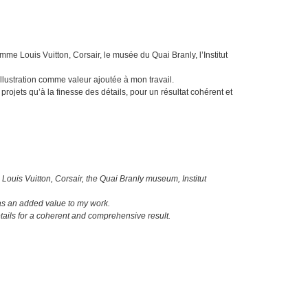
e Louis Vuitton, Corsair, le musée du Quai Branly, l’Institut
l’illustration comme valeur ajoutée à mon travail.
projets qu’à la finesse des détails, pour un résultat cohérent et
ouis Vuitton, Corsair, the Quai Branly museum, Institut
n as an added value to my work.
etails for a coherent and comprehensive result.