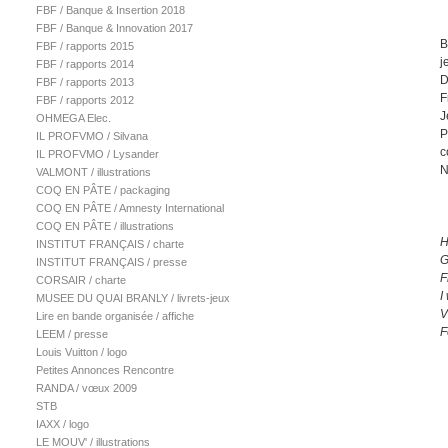
FBF / Banque & Insertion 2018
FBF / Banque & Innovation 2017
B
FBF / rapports 2015
j
FBF / rapports 2014
D
FBF / rapports 2013
F
FBF / rapports 2012
J
OHMEGA Elec.
P
IL PROFVMO / Silvana
c
IL PROFVMO / Lysander
N
VALMONT / illustrations
COQ EN PÂTE / packaging
COQ EN PÂTE / Amnesty International
COQ EN PÂTE / illustrations
H
INSTITUT FRANÇAIS / charte
G
INSTITUT FRANÇAIS / presse
F
CORSAIR / charte
I
MUSEE DU QUAI BRANLY / livrets-jeux
V
Lire en bande organisée / affiche
F
LEEM / presse
Louis Vuitton / logo
Petites Annonces Rencontre
RANDA / vœux 2009
STB
IAXX / logo
LE MOUV' / illustrations